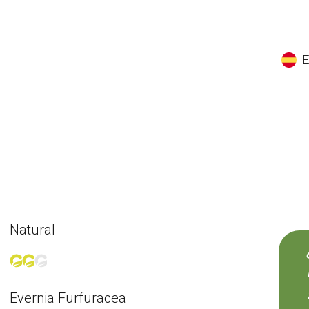
EN
ES
CS
K
Natural
Evernia Furfuracea