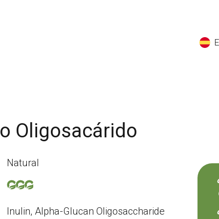
EN
ES
CS
K
no Oligosacárido
Natural
Inulin, Alpha-Glucan Oligosaccharide