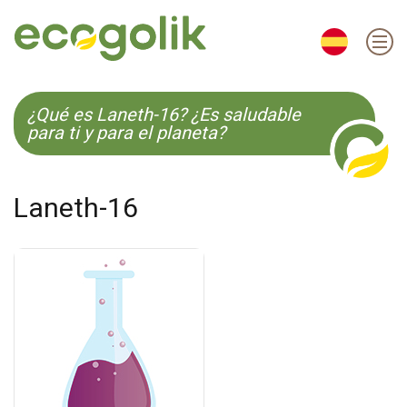
EN
ES
CS
KO
¿Qué es Laneth-16? ¿Es saludable
para ti y para el planeta?
Laneth-16