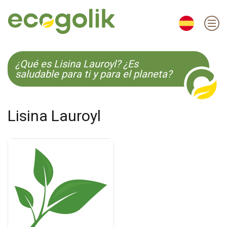
EN
ES
CS
KO
¿Qué es Lisina Lauroyl? ¿Es
saludable para ti y para el planeta?
Lisina Lauroyl