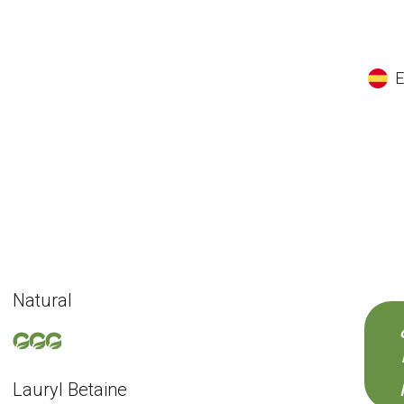
EN
ES
CS
K
Natural
Lauryl Betaine