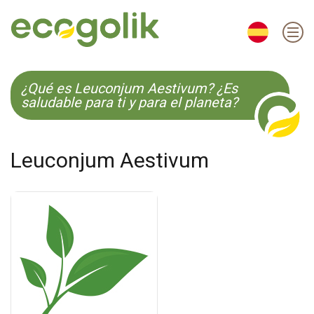
EN
ES
CS
KO
¿Qué es Leuconjum Aestivum? ¿Es
saludable para ti y para el planeta?
Leuconjum Aestivum