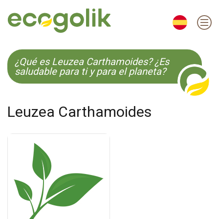
EN
ES
CS
KO
¿Qué es Leuzea Carthamoides? ¿Es
saludable para ti y para el planeta?
Leuzea Carthamoides