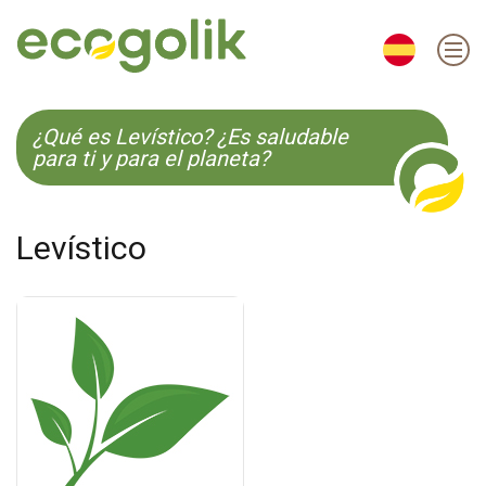
EN
ES
CS
KO
¿Qué es Levístico? ¿Es saludable
para ti y para el planeta?
Levístico