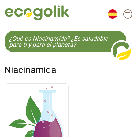
EN
ES
CS
KO
¿Qué es Niacinamida? ¿Es saludable
para ti y para el planeta?
Niacinamida