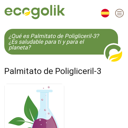
EN
ES
CS
KO
¿Qué es Palmitato de Poligliceril-3?
¿Es saludable para ti y para el
planeta?
Palmitato de Poligliceril-3