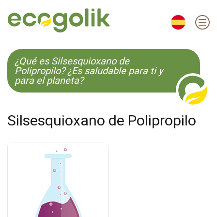
EN
ES
CS
KO
¿Qué es Silsesquioxano de
Polipropilo? ¿Es saludable para ti y
para el planeta?
Silsesquioxano de Polipropilo