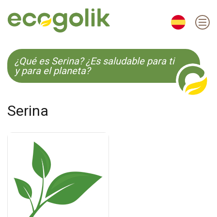
EN
ES
CS
KO
¿Qué es Serina? ¿Es saludable para ti
y para el planeta?
Serina