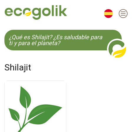
EN
ES
CS
KO
¿Qué es Shilajit? ¿Es saludable para
ti y para el planeta?
Shilajit