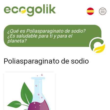
EN
ES
CS
KO
¿Qué es Poliasparaginato de sodio?
¿Es saludable para ti y para el
planeta?
Poliasparaginato de sodio