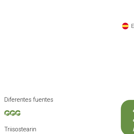
EN
ES
CS
K
Diferentes fuentes
Triisostearin