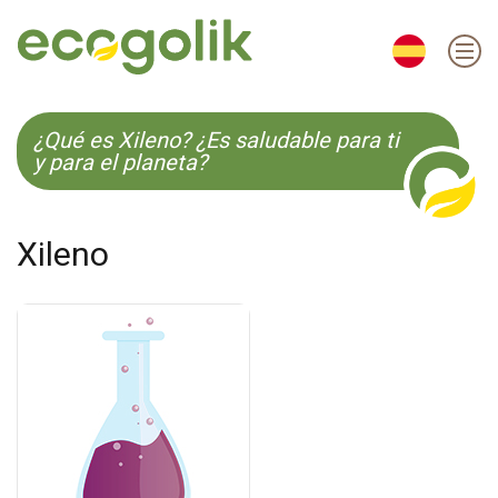
EN
ES
CS
KO
¿Qué es Xileno? ¿Es saludable para ti
y para el planeta?
Xileno