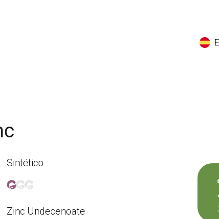
EN
ES
CS
K
nc
Sintético
Zinc Undecenoate