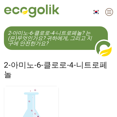
EN
ES
CS
KO
2-아미노-6-클로로-4-니트로페놀? 는
(은)무엇인가요? 귀하에게, 그리고 지
구에 안전한가요?
2-아미노-6-클로로-4-니트로페
놀