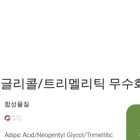
 글리콜/트리멜리틱 무수
합성물질
Adipic Acid/Neopentyl Glycol/Trimellitic