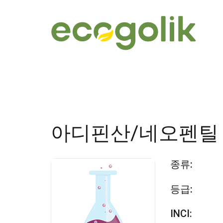
아디핀산/네오펜틸
종류:
등급:
INCI: