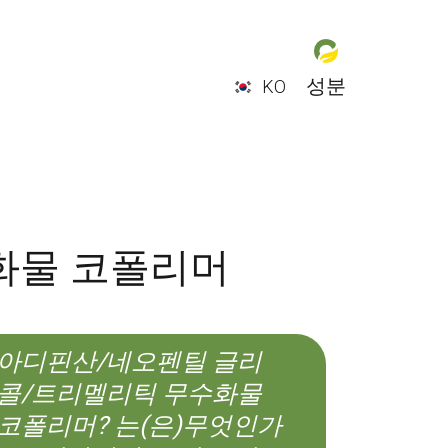
성분
KO
EN
ES
CS
KO
화물 코폴리머
아디핀산/네오펜틸 글리
콜/트리멜리틱 무수화물
코폴리머? 는(은)무엇인가