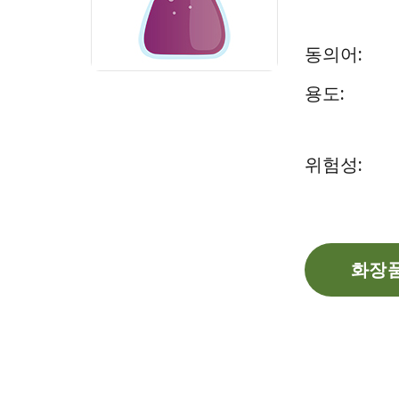
동의어:
용도:
위험성:
화장품