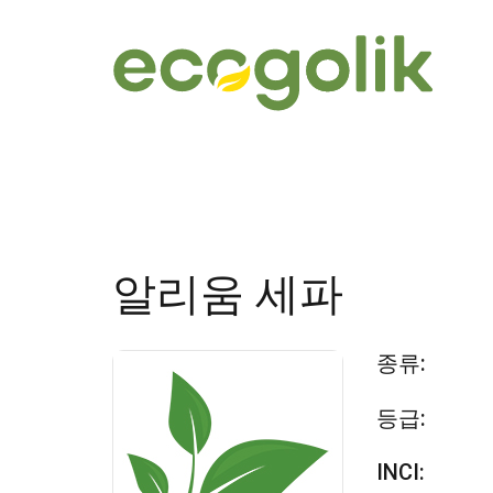
알리움 세파
종류:
등급:
INCI: