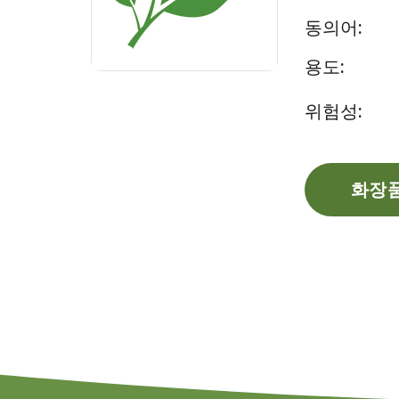
동의어:
용도:
위험성:
화장품