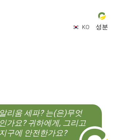
성분
KO
EN
ES
CS
KO
알리움 세파? 는(은)무엇
인가요? 귀하에게, 그리고
지구에 안전한가요?