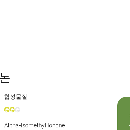
오논
합성물질
Alpha-Isomethyl Ionone