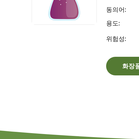
동의어:
용도:
위험성:
화장품