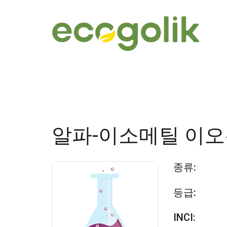
알파-이소메틸 이
종류:
등급:
INCI: