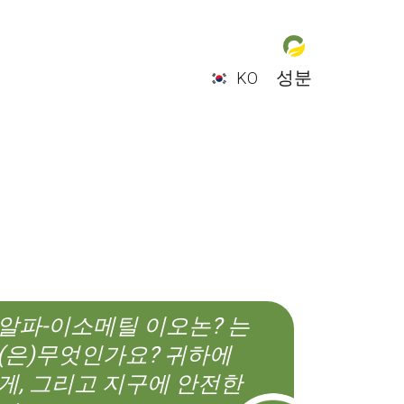
성분
KO
EN
ES
CS
KO
알파-이소메틸 이오논? 는
(은)무엇인가요? 귀하에
게, 그리고 지구에 안전한