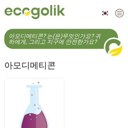
EN
ES
CS
KO
아모디메티콘? 는(은)무엇인가요? 귀
하에게, 그리고 지구에 안전한가요?
아모디메티콘