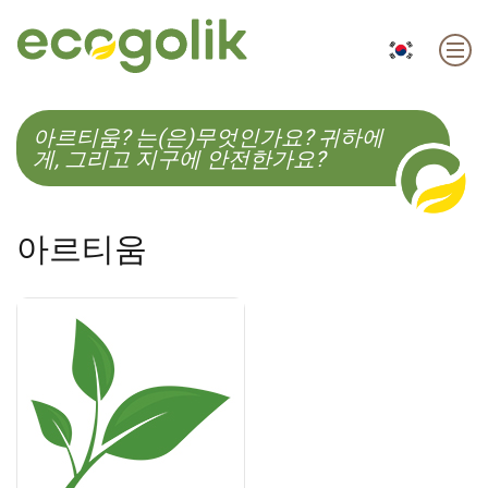
EN
ES
CS
KO
아르티움? 는(은)무엇인가요? 귀하에
게, 그리고 지구에 안전한가요?
아르티움