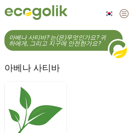
EN
ES
CS
KO
아베나 사티바? 는(은)무엇인가요? 귀
하에게, 그리고 지구에 안전한가요?
아베나 사티바