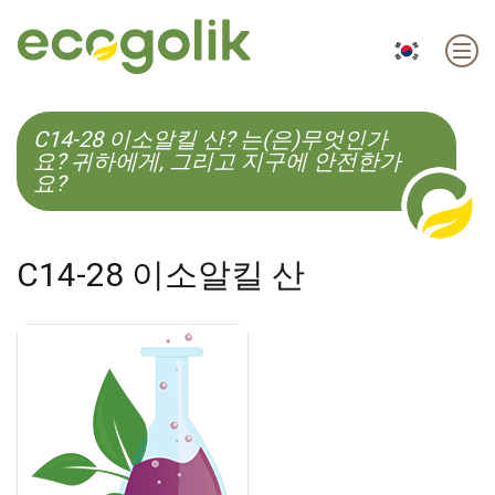
EN
ES
CS
KO
C14-28 이소알킬 산? 는(은)무엇인가
요? 귀하에게, 그리고 지구에 안전한가
요?
C14-28 이소알킬 산