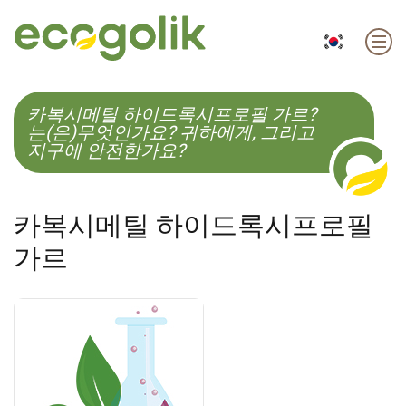
EN
ES
CS
KO
카복시메틸 하이드록시프로필 가르?
는(은)무엇인가요? 귀하에게, 그리고
지구에 안전한가요?
카복시메틸 하이드록시프로필
가르