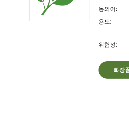
동의어:
용도:
위험성:
화장품