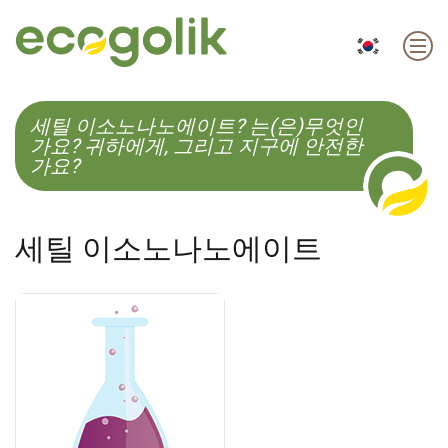
EN
ES
CS
KO
세틸 이소노나노에이트? 는(은)무엇인
가요? 귀하에게, 그리고 지구에 안전한
가요?
세틸 이소노나노에이트