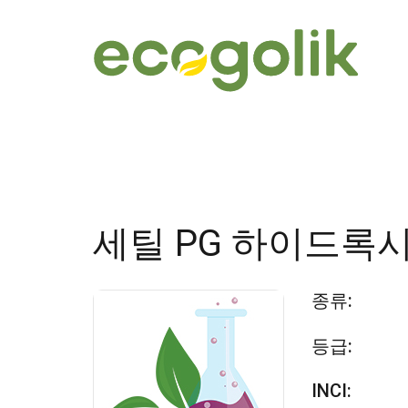
세틸 PG 하이드록
종류:
등급:
INCI: