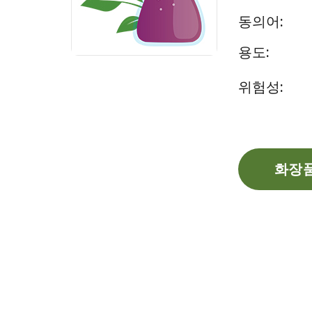
동의어:
용도:
위험성:
화장품