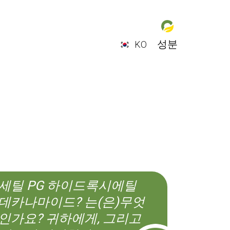
성분
KO
EN
ES
CS
KO
세틸 PG 하이드록시에틸
데카나마이드? 는(은)무엇
인가요? 귀하에게, 그리고