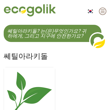
EN
ES
CS
KO
쎄틸아라키돌? 는(은)무엇인가요? 귀
하에게, 그리고 지구에 안전한가요?
쎄틸아라키돌