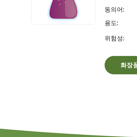
동의어:
용도:
위험성:
화장품