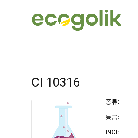
CI 10316
종류:
등급:
INCI: