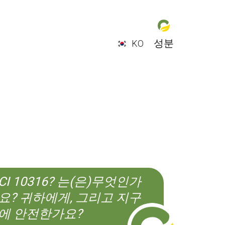
성분
KO
EN
ES
CS
KO
CI 10316? 는(은)무엇인가
요? 귀하에게, 그리고 지구
에 안전한가요?