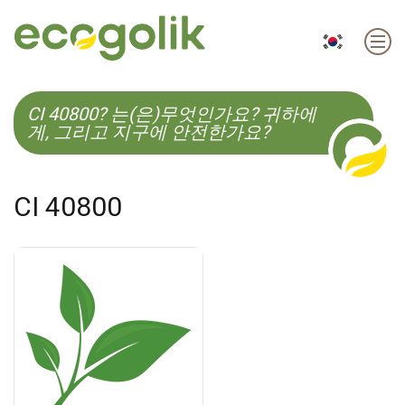
EN
ES
CS
KO
CI 40800? 는(은)무엇인가요? 귀하에
게, 그리고 지구에 안전한가요?
CI 40800