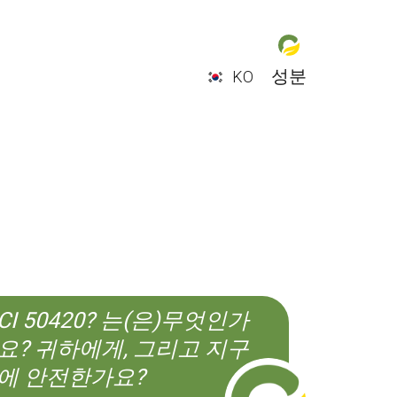
성분
KO
EN
ES
CS
KO
CI 50420? 는(은)무엇인가
요? 귀하에게, 그리고 지구
에 안전한가요?