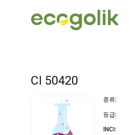
CI 50420
종류:
등급:
INCI: