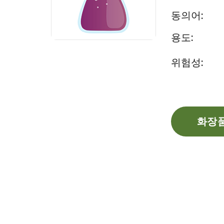
동의어:
용도:
위험성:
화장품