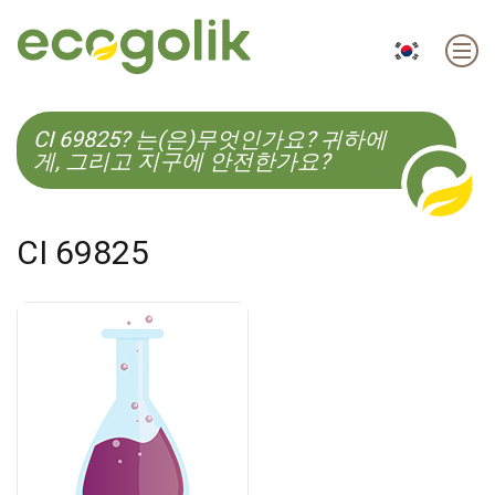
EN
ES
CS
KO
CI 69825? 는(은)무엇인가요? 귀하에
게, 그리고 지구에 안전한가요?
CI 69825