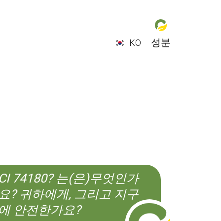
성분
KO
EN
ES
CS
KO
CI 74180? 는(은)무엇인가
요? 귀하에게, 그리고 지구
에 안전한가요?