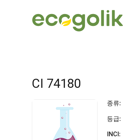
CI 74180
종류:
등급:
INCI: