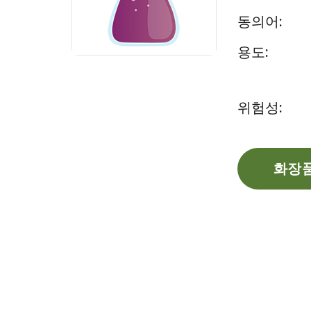
동의어:
용도:
위험성:
화장품