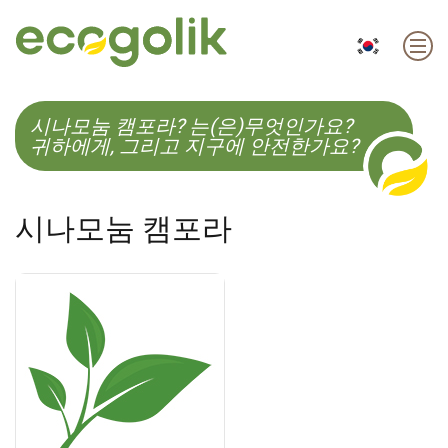
EN
ES
CS
KO
시나모눔 캠포라? 는(은)무엇인가요?
귀하에게, 그리고 지구에 안전한가요?
시나모눔 캠포라