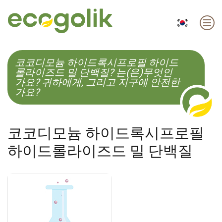
EN
ES
CS
KO
코코디모늄 하이드록시프로필 하이드
롤라이즈드 밀 단백질? 는(은)무엇인
가요? 귀하에게, 그리고 지구에 안전한
가요?
코코디모늄 하이드록시프로필
하이드롤라이즈드 밀 단백질