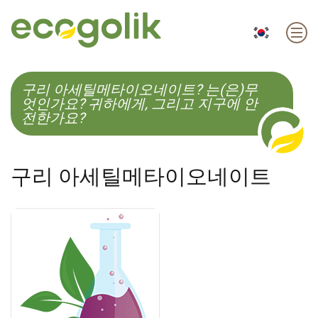
EN
ES
CS
KO
구리 아세틸메타이오네이트? 는(은)무
엇인가요? 귀하에게, 그리고 지구에 안
전한가요?
구리 아세틸메타이오네이트