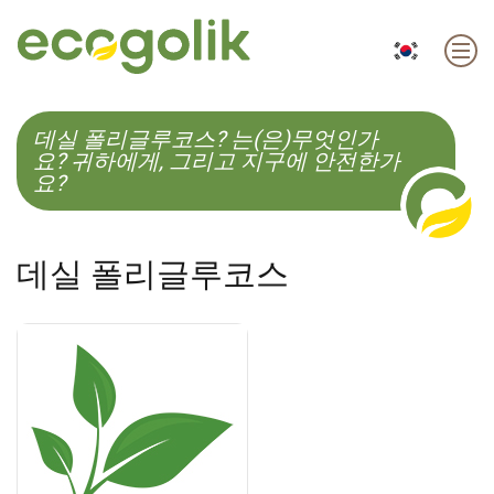
EN
ES
CS
KO
데실 폴리글루코스? 는(은)무엇인가
요? 귀하에게, 그리고 지구에 안전한가
요?
데실 폴리글루코스