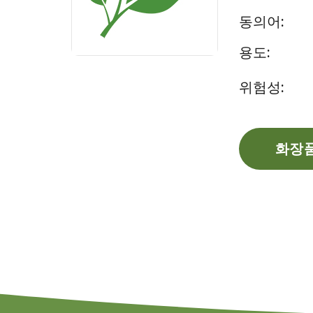
동의어:
용도:
위험성:
화장품