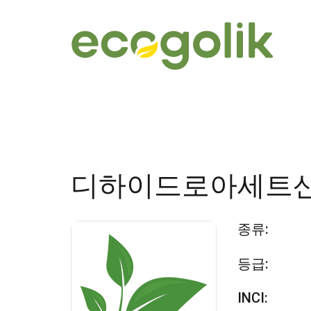
디하이드로아세트
종류:
등급:
INCI: