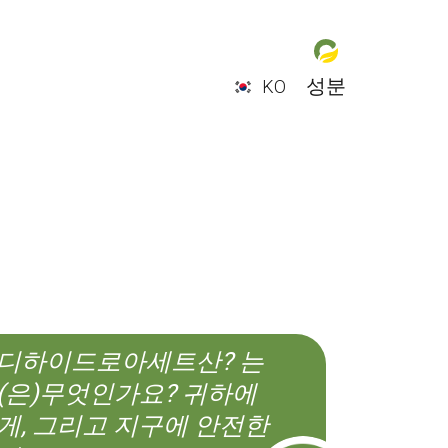
성분
KO
EN
ES
CS
KO
디하이드로아세트산? 는
(은)무엇인가요? 귀하에
게, 그리고 지구에 안전한