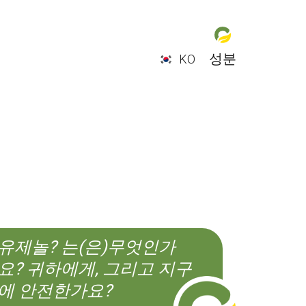
성분
KO
EN
ES
CS
KO
유제놀? 는(은)무엇인가
요? 귀하에게, 그리고 지구
에 안전한가요?