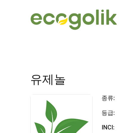
유제놀
종류:
등급:
INCI: