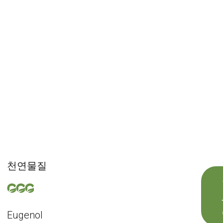
천연물질
Eugenol