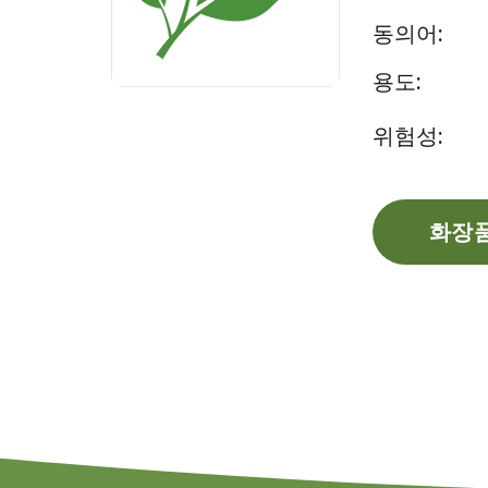
동의어:
용도:
위험성:
화장품