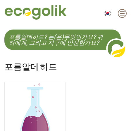
EN
ES
CS
KO
포름알데히드? 는(은)무엇인가요? 귀
하에게, 그리고 지구에 안전한가요?
포름알데히드