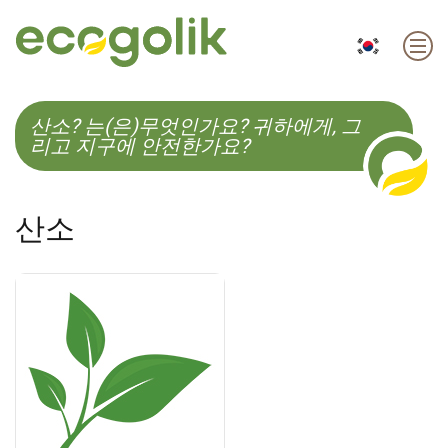
EN
ES
CS
KO
산소? 는(은)무엇인가요? 귀하에게, 그
리고 지구에 안전한가요?
산소