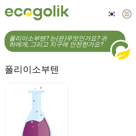
EN
ES
CS
KO
폴리이소부텐? 는(은)무엇인가요? 귀
하에게, 그리고 지구에 안전한가요?
폴리이소부텐