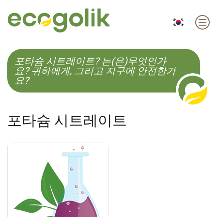
EN
ES
CS
KO
포타슘 시트레이트? 는(은)무엇인가
요? 귀하에게, 그리고 지구에 안전한가
요?
포타슘 시트레이트