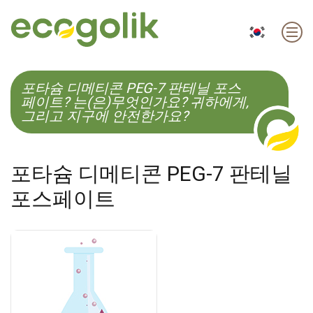
EN
ES
CS
KO
포타슘 디메티콘 PEG-7 판테닐 포스
페이트? 는(은)무엇인가요? 귀하에게,
그리고 지구에 안전한가요?
포타슘 디메티콘 PEG-7 판테닐
포스페이트