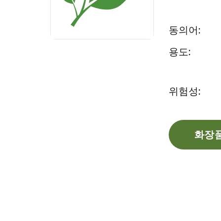
동의어:
용도:
위험성:
화장품