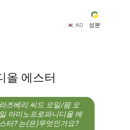
성분
KO
EN
ES
CS
KO
디올 에스터
라즈베리 씨드 오일/팜 오
일 아미노프로파니디올 에
스터? 는(은)무엇인가요?