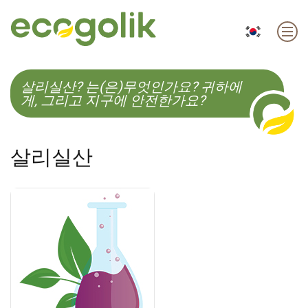
EN
ES
CS
KO
살리실산? 는(은)무엇인가요? 귀하에
게, 그리고 지구에 안전한가요?
살리실산