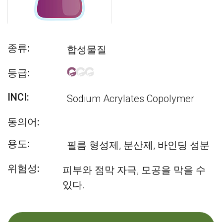
종류:
합성물질
등급:
INCI:
Sodium Acrylates Copolymer
동의어:
용도:
필름 형성제, 분산제, 바인딩 성분
위험성:
피부와 점막 자극, 모공을 막을 수
있다.