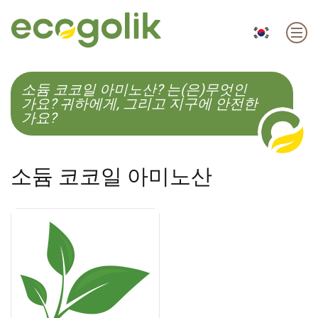
EN
ES
CS
KO
소듐 코코일 아미노산? 는(은)무엇인
가요? 귀하에게, 그리고 지구에 안전한
가요?
소듐 코코일 아미노산